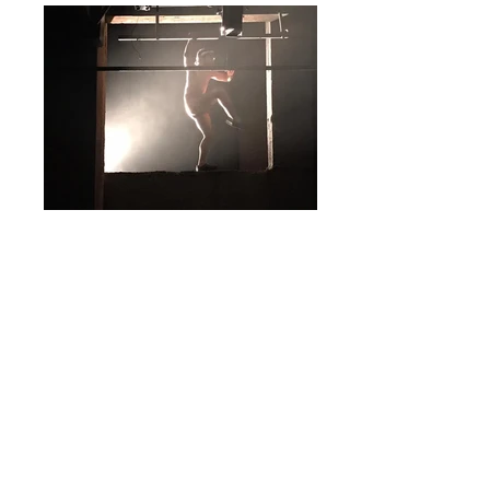
Estamos em estado de guerra. Um
homem não é um homem. Regida por um
inconsciente escravocrata, a sociedade
brasileira vê emergir contra corpos as
regras que a movem, que são as da
exceção. O que o inimigo não pode
compreender é que o estalo de um